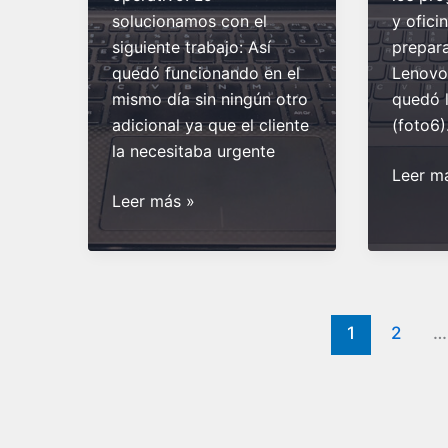
solucionamos con el
y ofici
siguiente trabajo: Así
prepar
quedó funcionando en el
Lenovo 
mismo día sin ningún otro
quedó l
adicional ya que el cliente
(foto6)
la necesitaba urgente
Venta
Leer m
Reinstalación
y
Leer más »
Windows
optimi
10
Notebo
en
Lenovo
Notebook
Intel
DELL
i5
1
2
…
que
nueva
no
carga
sistema