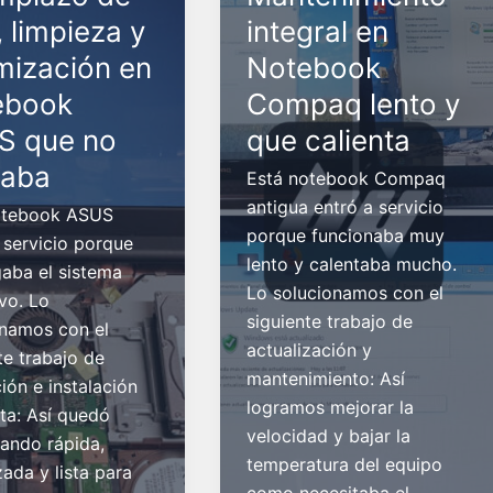
 limpieza y
integral en
mización en
Notebook
ebook
Compaq lento y
S que no
que calienta
gaba
Está notebook Compaq
antigua entró a servicio
otebook ASUS
porque funcionaba muy
 servicio porque
lento y calentaba mucho.
aba el sistema
Lo solucionamos con el
vo. Lo
siguiente trabajo de
onamos con el
actualización y
te trabajo de
mantenimiento: Así
ión e instalación
logramos mejorar la
ta: Así quedó
velocidad y bajar la
ando rápida,
temperatura del equipo
zada y lista para