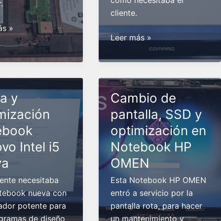
como necesitaba el
.
cliente.
azo
ás »
Mantenimiento
Leer más »
integral
en
a
Notebook
Compaq
zación
a y
Cambio de
lento
mización
pantalla, SSD y
y
ok
que
ebook
optimización en
calienta
vo Intel i5
Notebook HP
va
OMEN
a
iente necesitaba
Esta Notebook HP OMEN
tebook nueva con
entró a servicio por la
ador potente para
pantalla rota, para hacer
ogramas de diseño
un mantenimiento y