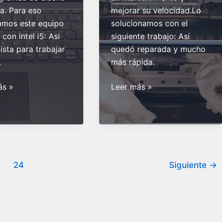
na. Para eso
mejorar su velocidad.Lo
amos este equipo
solucionamos con el
con intel i5: Asi
siguiente trabajo: Así
ista para trabajar
quedó reparada y mucho
.
más rápida.
Cambio
ás »
Leer más »
de
zación
pantalla,
ok
SSD
y
optimización
en
24
Siguiente
→
Notebook
HP
OMEN