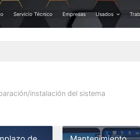
io
Servicio Técnico
Empresas
Usados
Trab
paración/instalación del sistema
mplazo de
Mantenimiento