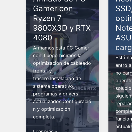
Gamer con
SSD,
Ryzen 7
opti
9800X3D y RTX
Not
4080
ASU
car
Armamos esta PC Gamer
con: Luego hicimos la
Está n
optimización de cableado
entró a
frontal y
no carg
trasero.Instalación de
operati
sistema operativo,
soluci
programas y drivers
siguien
actualizados.Configuració
reparac
n y optimización
comple
completa.
funcion
actuali
Armado
Leer más »