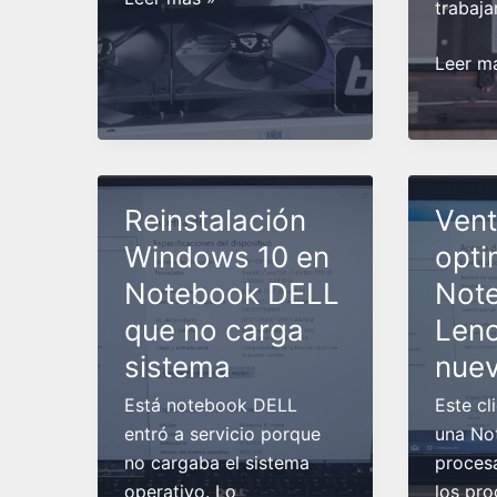
trabajar
de
PC
Reempl
Leer m
Gamer
de
con
SSD,
Ryzen
limpiez
7
y
9800X3D
optimi
Reinstalación
Vent
y
en
Windows 10 en
opti
RTX
Notebo
4080
Notebook DELL
Not
ASUS
que
que no carga
Leno
no
sistema
nue
cargab
Está notebook DELL
Este cl
entró a servicio porque
una No
no cargaba el sistema
proces
operativo. Lo
los pr