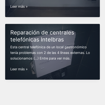
Reparación
Leer más »
de
centrales
telefónicas
Siemens
Reparación de centrales
telefónicas Intelbras
Esta central telefónica de un local gastronómico
tenía problemas con 2 de las 4 líneas externas. Lo
solucionamos (…) Entre para ver más.
Reparación
Leer más »
de
centrales
telefónicas
Intelbras