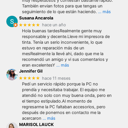
muy respetuosos y contestan bastante rápido.
También envian fotos para que tengas un
seguimiento de lo que están haciendo.
… más
Susana Ancarola
★★★★★
hace un año
Hola buenas tardesRealmente gente muy
responsable y decente.Lleve mi impresora de
tinta. Tenía un serio inconveniente, lo que
estuvo en reparación más de un
mesRealmente la llevé ahi, dado que me la
recomendó un amigo y vi sus comentarios y
eran excelentesY
… más
Jennifer Gil
★★★★★
hace 11 meses
Pedí un servicio rápido porque la PC no
prendía y necesitaba trabajar. El equipo me
atendió no solo con muy buena onda, pero en
el tiempo estipulado.Al momento de
regresarme la PC faltaban accesorios, pero
después de ponernos en contacto me la
acercaron
… más
MARISOL LAUCK