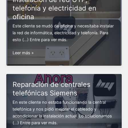
telefonía y electricidad en
oficina
Este cliente se mudó de oficina y necesitaba instalar
la red de informática, electricidad y telefonía. Para
esto (…) Entre para ver más.
Instalación
Leer más »
de
red
UTP,
telefonía
Reparación de centrales
y
telefónicas Siemens
electricidad
en
En este cliente no estaba funcionando la central
oficina
telefónica y nos pidió mejorar el cableado y
acondicionar la instalación actual. Lo solucionamos
(…) Entre para ver más.